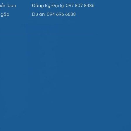
gần bạn
Đăng ký Đại lý: 097 807 8486
 gặp
Dự án: 094 696 6688