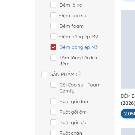
Đệm lò xo
Đệm cao su
Đệm foam
Đệm bông ép M2
Đệm bông ép M3
Tấm tăng tiện ích
đệm
SẢN PHẨM LẺ
Gối Cao su - Foam -
Comfy
ĐỆM B
Ruột gối đầu
(2026
Stand
Ruột gối ôm
2.05
Ruột gối tựa
Ruột chăn