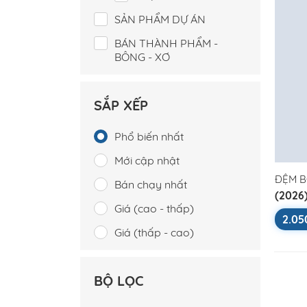
SẢN PHẨM DỰ ÁN
BÁN THÀNH PHẨM -
BÔNG - XƠ
SẮP XẾP
Phổ biến nhất
Mới cập nhật
ĐỆM B
Bán chạy nhất
(2026
Giá (cao - thấp)
Stand
2.05
Giá (thấp - cao)
BỘ LỌC