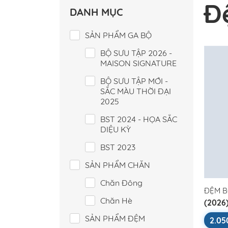
Đ
DANH MỤC
SẢN PHẨM GA BỘ
BỘ SƯU TẬP 2026 -
MAISON SIGNATURE
BỘ SƯU TẬP MỚI -
SẮC MÀU THỜI ĐẠI
2025
BST 2024 - HỌA SẮC
DIỆU KỲ
BST 2023
SẢN PHẨM CHĂN
Chăn Đông
ĐỆM B
Chăn Hè
(2026
Stand
SẢN PHẨM ĐỆM
2.05