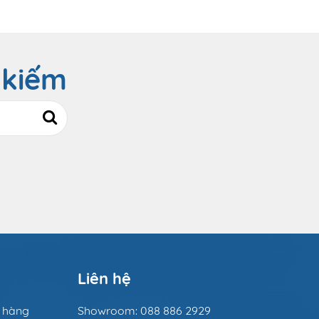
 kiếm
Liên hệ
n hàng
Showroom: 088 886 2929