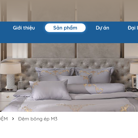
Giới thiệu
Sản phẩm
Dự án
Đại 
ĐỆM
Đệm bông ép M3